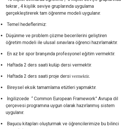
tekrar , 4 kişilik seviye gruplarında uygulama
gerçekleştirerek tam öğrenme modeli uygulanır.
Temel hedeflerimiz:
Düşünme ve problem çözme becerilerini geliştiren
öğretim modeli ile ulusal sınavlara öğrenci hazırlamaktır.
En az bir spor branşında profesyonel eğitim vermektir.
Haftada 2 ders saati kulüp dersi vermektir.
×
Çerez Ayarları Gizlilik Tercihleri
Haftada 2 ders saati proje dersi
vermektir.
Aşağıdaki paneli kullanarak web sitemizde aktif olmasını
Bireysel eksik tamamlama etütleri yapmaktır.
istediğiniz çerez türlerini özelleştirebilirsiniz. Değişikliklerin geçerli
olması için kaydetmeniz yeterlidir.
İngilizcede “ Common European Framework” Avrupa dil
çerçevesi programına uygun olarak hazırlanmış sistem
Zorunlu ve Teknik Çerezler
Her Zaman Aktif
uygulanır.
Web sitemizin temel fonksiyonlarının düzgün çalışması,
güvenliği ve erişilebilirliği için kullanılması zorunlu olan
Başucu kitapları oluşturmak ve öğrencilerimize bu bilinci
çerezlerdir.