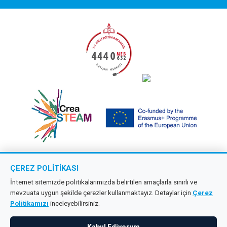
ÇEREZ POLITIKASI
Copyright © 2026 Çağdaş Öncü Okullar
İnternet sitemizde politikalarımızda belirtilen amaçlarla sınırlı ve
mevzuata uygun şekilde çerezler kullanmaktayız. Detaylar için
Çerez
Tüm hakları saklıdır.
Politikamızı
inceleyebilirsiniz.
KVKK