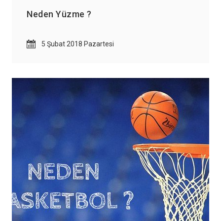
z Ayarları Gizlilik Tercihleri
Neden Yüzme ?
daki paneli kullanarak web sitemizde aktif olmasını istediğiniz çerez türlerini
5 Şubat 2018 Pazartesi
eştirebilirsiniz. Değişikliklerin geçerli olması için kaydetmeniz yeterlidir.
runlu ve Teknik Çerezler
Her Zaman Akt
b sitemizin temel fonksiyonlarının düzgün çalışması, güvenliği ve erişilebilirliği için
llanılması zorunlu olan çerezlerdir.
rformans ve Analiz Çerezleri
temizi kaç kişinin ziyaret ettiğini anlamamıza, sayfaların performanslarını analiz etmemiz
 kullanıcı deneyimini iyileştirmemize yardımcı olur.
zarlama ve Hedefleme Çerezleri
gi alanlarınıza göre kişiselleştirilmiş duyuru, etkinlik reklamları ve içerikler sunmak amacıyla
taklarımız tarafından kullanılan çerezlerdir.