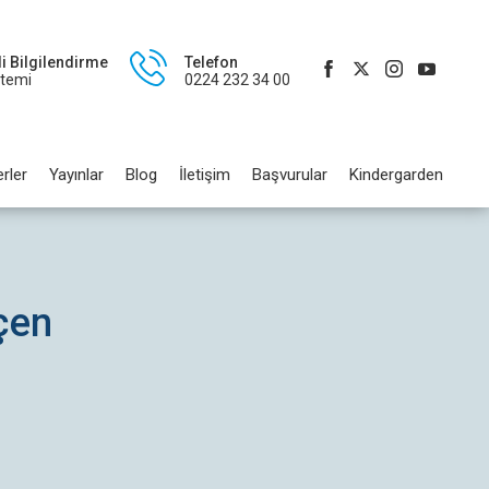
li Bilgilendirme
Telefon
stemi
0224 232 34 00
rler
Yayınlar
Blog
İletişim
Başvurular
Kindergarden
çen
z