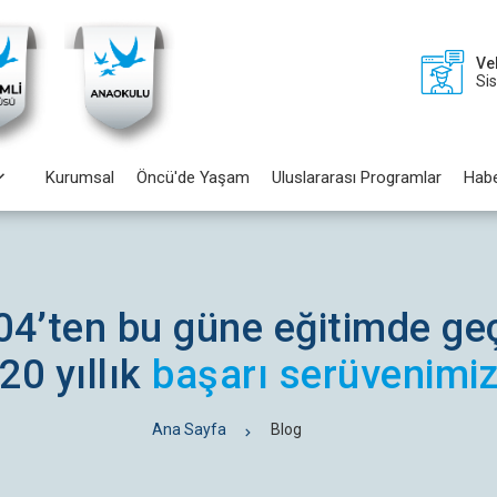
Ve
Si
Kurumsal
Öncü'de Yaşam
Uluslararası Programlar
Habe
04’ten bu güne eğitimde ge
20 yıllık
başarı serüvenimi
Ana Sayfa
Blog