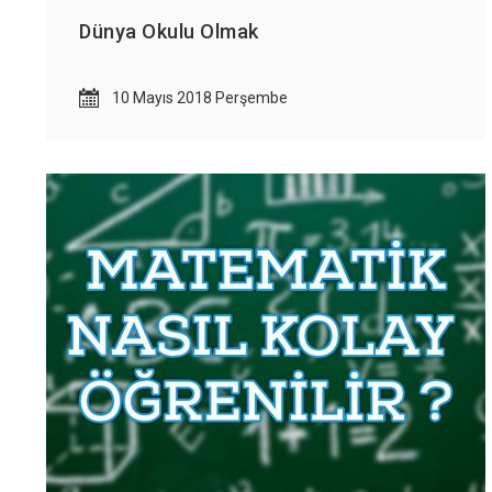
Çere
Dünya Okulu Olmak
Aşağı
10 Mayıs 2018 Perşembe
özell
Zo
We
ku
Pe
Si
ve
Pa
İl
or