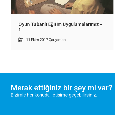
Oyun Tabanlı Eğitim Uygulamalarımız -
1
11 Ekim 2017 Çarşamba
Merak ettiğiniz bir şey mi var?
Bizimle her konuda iletişime geçebilirsiniz.