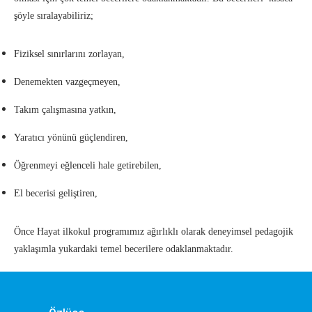
şöyle sıralayabiliriz;
Fiziksel sınırlarını zorlayan,
Denemekten vazgeçmeyen,
×
Çerez Ayarları Gizlilik Tercihleri
Takım çalışmasına yatkın,
Aşağıdaki paneli kullanarak web sitemizde aktif olmasını
Yaratıcı yönünü güçlendiren,
istediğiniz çerez türlerini özelleştirebilirsiniz. Değişikliklerin geçerli
olması için kaydetmeniz yeterlidir.
Öğrenmeyi eğlenceli hale getirebilen,
Zorunlu ve Teknik Çerezler
Her Zaman Aktif
El becerisi geliştiren,
Web sitemizin temel fonksiyonlarının düzgün çalışması,
güvenliği ve erişilebilirliği için kullanılması zorunlu olan
çerezlerdir.
Önce Hayat ilkokul programımız ağırlıklı olarak deneyimsel pedagojik
yaklaşımla yukardaki temel becerilere odaklanmaktadır.
Performans ve Analiz Çerezleri
Sitemizi kaç kişinin ziyaret ettiğini anlamamıza, sayfaların
performanslarını analiz etmemize ve kullanıcı deneyimini
iyileştirmemize yardımcı olur.