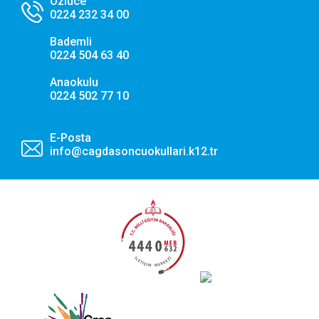
Özlüce
0224 232 34 00
Pazarlama ve Hedefleme Çerezleri
Bademli
İlgi alanlarınıza göre kişiselleştirilmiş duyuru, etkinlik
0224 504 63 40
reklamları ve içerikler sunmak amacıyla iş ortaklarımız
tarafından kullanılan çerezlerdir.
Anaokulu
0224 502 77 10
Tercihlerimi Kaydet
E-Posta
info@cagdasoncuokullari.k12.tr