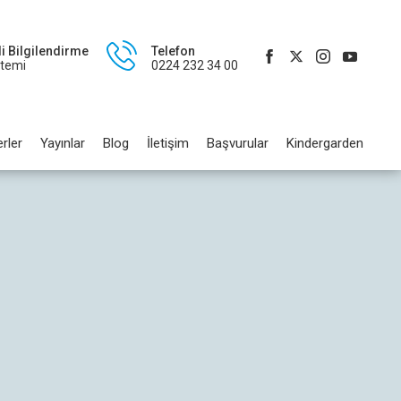
li Bilgilendirme
Telefon
stemi
0224 232 34 00
rler
Yayınlar
Blog
İletişim
Başvurular
Kindergarden