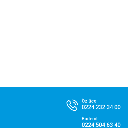
Özlüce
0224 232 34 00
Bademli
0224 504 63 40