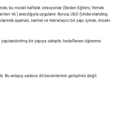
eyinde, bu model haftalık istasyonlar (Beden Eğitimi, Yemek
ileri vb.) aracılığıyla uygulanır. Ayrıca, UbD (Understanding
rında aşamalı, sarmal ve tekrarlayıcı bir yapı içinde, önceki
 yapılandırılmış bir yapıya sahiptir; hedeflenen öğrenme
z Ayarları Gizlilik Tercihleri
. Bu anlayış sadece dil becerilerinin gelişimini değil;
daki paneli kullanarak web sitemizde aktif olmasını istediğiniz çerez türlerini
eştirebilirsiniz. Değişikliklerin geçerli olması için kaydetmeniz yeterlidir.
runlu ve Teknik Çerezler
Her Zaman Akt
b sitemizin temel fonksiyonlarının düzgün çalışması, güvenliği ve erişilebilirliği için
llanılması zorunlu olan çerezlerdir.