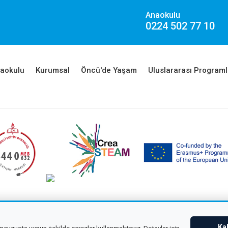
Anaokulu
0224 502 77 10
aokulu
Kurumsal
Öncü'de Yaşam
Uluslararası Programl
ight © 2026 Çağdaş Öncü Okullar
Tüm hakları saklıdır.
KVKK
Ka