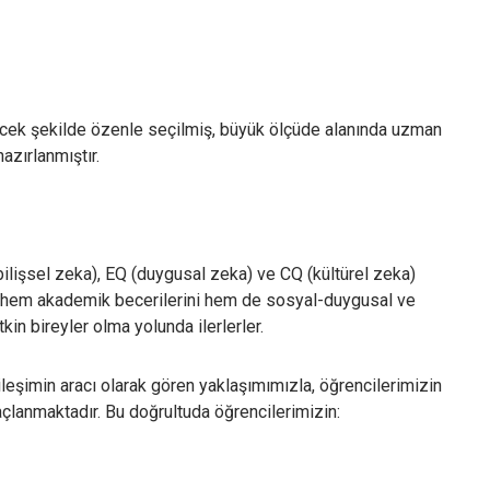
rformans ve Analiz Çerezleri
temizi kaç kişinin ziyaret ettiğini anlamamıza, sayfaların performanslarını analiz etmemiz
 kullanıcı deneyimini iyileştirmemize yardımcı olur.
decek şekilde özenle seçilmiş, büyük ölçüde alanında uzman
zarlama ve Hedefleme Çerezleri
azırlanmıştır.
gi alanlarınıza göre kişiselleştirilmiş duyuru, etkinlik reklamları ve içerikler sunmak amacıyla
taklarımız tarafından kullanılan çerezlerdir.
Tercihlerimi Kaydet
(bilişsel zeka), EQ (duygusal zeka) ve CQ (kültürel zeka)
z hem akademik becerilerini hem de sosyal-duygusal ve
tkin bireyler olma yolunda ilerlerler.
ileşimin aracı olarak gören yaklaşımımızla, öğrencilerimizin
açlanmaktadır. Bu doğrultuda öğrencilerimizin: