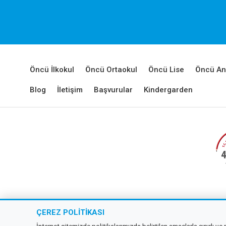
Öncü İlkokul
Öncü Ortaokul
Öncü Lise
Öncü An
Blog
İletişim
Başvurular
Kindergarden
Copyr
ÇEREZ POLITIKASI