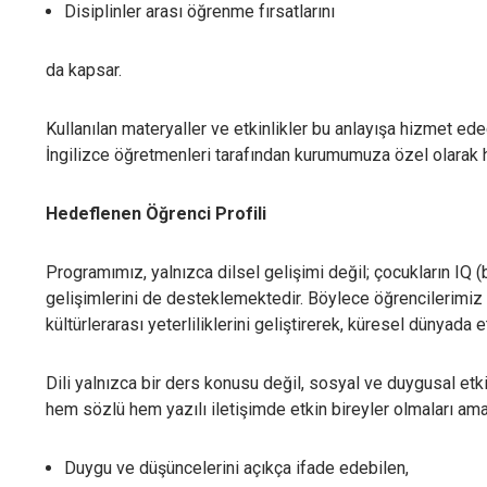
Disiplinler arası öğrenme fırsatlarını
Pe
Si
ve
da kapsar.
Kullanılan materyaller ve etkinlikler bu anlayışa hizmet e
Pa
İngilizce öğretmenleri tarafından kurumumuza özel olarak h
İl
or
Hedeflenen Öğrenci Profili
Programımız, yalnızca dilsel gelişimi değil; çocukların IQ 
gelişimlerini de desteklemektedir. Böylece öğrencilerimi
kültürlerarası yeterliliklerini geliştirerek, küresel dünyada e
Dili yalnızca bir ders konusu değil, sosyal ve duygusal etk
hem sözlü hem yazılı iletişimde etkin bireyler olmaları am
Duygu ve düşüncelerini açıkça ifade edebilen,