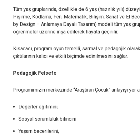
Tüm yaş gruplarında, özellikle de 6 yaş (hazırlık yılı) düz
Pişirme, Kodlama, Fen, Matematik, Bilişim, Sanat ve El Becer
by Design – Anlamaya Dayalı Tasarım) modeli tüm yaş grupla
öğrenmeler üzerine inşa edilerek hayata geçirilir.
Kısacası, program oyun temelli, sarmal ve pedagojik olarak
çıktılarının kalıcı ve etkili biçimde edinilmesini sağlar.
Pedagojik Felsefe
Çere
Programımızın merkezinde “Araştıran Çocuk” anlayışı yer alır
Aşağı
özell
Değerler eğitimini,
Zo
Sosyal sorumluluk bilincini
We
ku
Yaşam becerilerini,