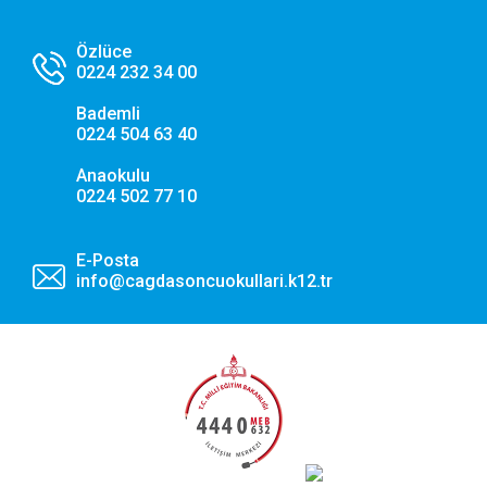
Özlüce
0224 232 34 00
Bademli
0224 504 63 40
Anaokulu
0224 502 77 10
E-Posta
info@cagdasoncuokullari.k12.tr