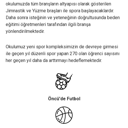
okulumuzda tüm branşların altyapısı olarak gösterilen
Jimnastik ve Yüzme braşları ile spora başlayacaklardır.
Daha sonra isteğinin ve yeteneğinin doğrultusunda beden
eğitimi öğretmenleri tarafından ilgili branşa
yönlendirilmektedir.
×
Çerez Ayarları Gizlilik Tercihleri
Okulumuz yeni spor kompleksimizin de devreye girmesi
ile geçen yıl düzenli spor yapan 270 olan öğrenci sayısını
Aşağıdaki paneli kullanarak web sitemizde aktif olmasını
her geçen yıl daha da arttırmayı hedeflemektedir.
istediğiniz çerez türlerini özelleştirebilirsiniz. Değişikliklerin geçerli
olması için kaydetmeniz yeterlidir.
Zorunlu ve Teknik Çerezler
Her Zaman Aktif
Web sitemizin temel fonksiyonlarının düzgün çalışması,
güvenliği ve erişilebilirliği için kullanılması zorunlu olan
Öncü'de Futbol
çerezlerdir.
Performans ve Analiz Çerezleri
Sitemizi kaç kişinin ziyaret ettiğini anlamamıza, sayfaların
performanslarını analiz etmemize ve kullanıcı deneyimini