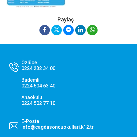
Paylaş
Tercihlerimi Kaydet
Özlüce
0224 232 34 00
Bademli
0224 504 63 40
Anaokulu
0224 502 77 10
E-Posta
info@cagdasoncuokullari.k12.tr