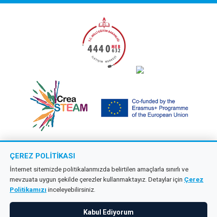
ÇEREZ POLITIKASI
Copyright © 2026 Çağdaş Öncü Okullar
İnternet sitemizde politikalarımızda belirtilen amaçlarla sınırlı ve
mevzuata uygun şekilde çerezler kullanmaktayız. Detaylar için
Çerez
Tüm hakları saklıdır.
Politikamızı
inceleyebilirsiniz.
KVKK
Kabul Ediyorum