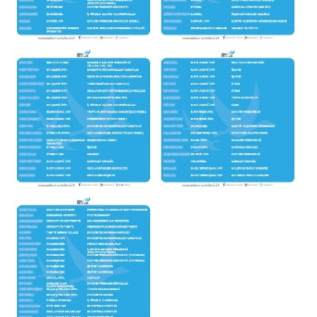
×
Çerez Ayarları Gizlilik Tercihleri
Aşağıdaki paneli kullanarak web sitemizde aktif olmasını
istediğiniz çerez türlerini özelleştirebilirsiniz. Değişikliklerin geçerli
olması için kaydetmeniz yeterlidir.
Zorunlu ve Teknik Çerezler
Her Zaman Aktif
Web sitemizin temel fonksiyonlarının düzgün çalışması,
güvenliği ve erişilebilirliği için kullanılması zorunlu olan
çerezlerdir.
Performans ve Analiz Çerezleri
Sitemizi kaç kişinin ziyaret ettiğini anlamamıza, sayfaların
performanslarını analiz etmemize ve kullanıcı deneyimini
iyileştirmemize yardımcı olur.
Pazarlama ve Hedefleme Çerezleri
İlgi alanlarınıza göre kişiselleştirilmiş duyuru, etkinlik
reklamları ve içerikler sunmak amacıyla iş ortaklarımız
tarafından kullanılan çerezlerdir.