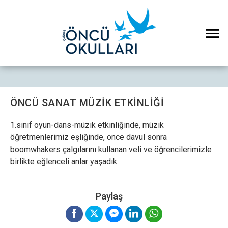
ÖNCÜ SANAT MÜZİK ETKİNLİĞİ
1.sınıf oyun-dans-müzik etkinliğinde, müzik
öğretmenlerimiz eşliğinde, önce davul sonra
boomwhakers çalgılarını kullanan veli ve öğrencilerimizle
birlikte eğlenceli anlar yaşadık.
Paylaş
×
Çerez Ayarları Gizlilik Tercihleri
Aşağıdaki paneli kullanarak web sitemizde aktif olmasını