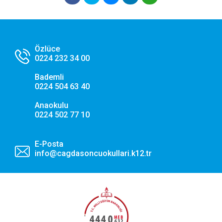
Tercihlerimi Kaydet
Özlüce
0224 232 34 00
Bademli
0224 504 63 40
Anaokulu
0224 502 77 10
E-Posta
info@cagdasoncuokullari.k12.tr