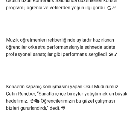
Okulumuzun Konferans Salonunda düzenlenen konser
programı, öğrenci ve velilerden yoğun ilgi gördü. 👏🎉
Müzik öğretmenleri rehberliğinde aylardır hazırlanan
öğrenciler orkestra performanslarıyla sahnede adeta
profesyonel sanatçılar gibi performans sergiledi. 🎤🎵
Konserin kapanış konuşmasını yapan Okul Müdürümüz
Çetin Rençber, “Sanatla iç içe bireyler yetiştirmek en büyük
hedefimiz. 🎨🎭 Öğrencilerimizin bu güzel çalışması
bizleri gururlandırdı,” dedi. 💙
×
Çerez Ayarları Gizlilik Tercihleri