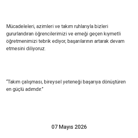
Mücadeleleri, azimleri ve takım ruhlarıyla bizleri
gururlandıran öğrencilerimizi ve emeği geçen kıymetli
öğretmenimizi tebrik ediyor, başarılarının artarak devam
etmesini diliyoruz.
×
Çerez Ayarları Gizlilik Tercihleri
Aşağıdaki paneli kullanarak web sitemizde aktif olmasını
“Takım çalışması, bireysel yeteneği başarıya dönüştüren
istediğiniz çerez türlerini özelleştirebilirsiniz. Değişikliklerin geçerli
en güçlü adımdır.”
olması için kaydetmeniz yeterlidir.
Zorunlu ve Teknik Çerezler
Her Zaman Aktif
Web sitemizin temel fonksiyonlarının düzgün çalışması,
güvenliği ve erişilebilirliği için kullanılması zorunlu olan
çerezlerdir.
07 Mayıs 2026