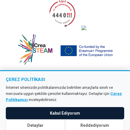
ÇEREZ POLITIKASI
Copyright © 2026 Çağdaş Öncü Okullar
İnternet sitemizde politikalarımızda belirtilen amaçlarla sınırlı ve
mevzuata uygun şekilde çerezler kullanmaktayız. Detaylar için
Çerez
Tüm hakları saklıdır.
Politikamızı
inceleyebilirsiniz.
KVKK
Kabul Ediyorum
Detaylar
Reddediyorum