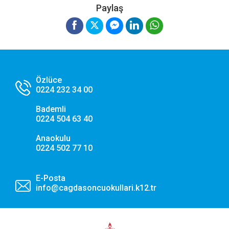
Performans ve Analiz Çerezleri
Paylaş
Sitemizi kaç kişinin ziyaret ettiğini anlamamıza, sayfaların
performanslarını analiz etmemize ve kullanıcı deneyimini
iyileştirmemize yardımcı olur.
Pazarlama ve Hedefleme Çerezleri
İlgi alanlarınıza göre kişiselleştirilmiş duyuru, etkinlik
Özlüce
reklamları ve içerikler sunmak amacıyla iş ortaklarımız
0224 232 34 00
tarafından kullanılan çerezlerdir.
Bademli
0224 504 63 40
Tercihlerimi Kaydet
Anaokulu
0224 502 77 10
E-Posta
info@cagdasoncuokullari.k12.tr