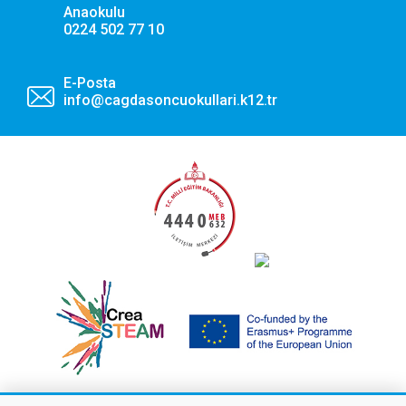
Anaokulu
0224 502 77 10
E-Posta
info@cagdasoncuokullari.k12.tr