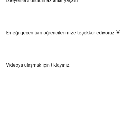
izleyenlere unutulmaz anlar yaşattı.
Emeği geçen tüm öğrencilerimize teşekkür ediyoruz 🌟
Videoya ulaşmak için tıklayınız.
×
Çerez Ayarları Gizlilik Tercihleri
Aşağıdaki paneli kullanarak web sitemizde aktif olmasını
istediğiniz çerez türlerini özelleştirebilirsiniz. Değişikliklerin geçerli
olması için kaydetmeniz yeterlidir.
Zorunlu ve Teknik Çerezler
Her Zaman Aktif