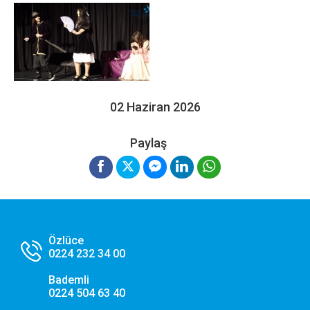
Web sitemizin temel fonksiyonlarının düzgün çalışması,
güvenliği ve erişilebilirliği için kullanılması zorunlu olan
çerezlerdir.
Performans ve Analiz Çerezleri
Sitemizi kaç kişinin ziyaret ettiğini anlamamıza, sayfaların
performanslarını analiz etmemize ve kullanıcı deneyimini
02 Haziran 2026
iyileştirmemize yardımcı olur.
Paylaş
Pazarlama ve Hedefleme Çerezleri
İlgi alanlarınıza göre kişiselleştirilmiş duyuru, etkinlik
reklamları ve içerikler sunmak amacıyla iş ortaklarımız
tarafından kullanılan çerezlerdir.
Özlüce
Tercihlerimi Kaydet
0224 232 34 00
Bademli
0224 504 63 40