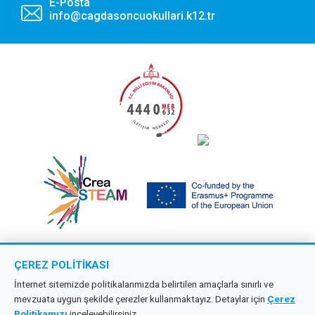
E-Posta
tarafından kullanılan çerezlerdir.
info@cagdasoncuokullari.k12.tr
Tercihlerimi Kaydet
ÇEREZ POLITIKASI
Copyright © 2026 Çağdaş Öncü Okullar
İnternet sitemizde politikalarımızda belirtilen amaçlarla sınırlı ve
mevzuata uygun şekilde çerezler kullanmaktayız. Detaylar için
Çerez
Tüm hakları saklıdır.
Politikamızı
inceleyebilirsiniz.