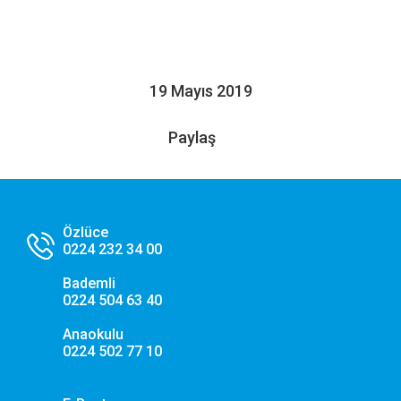
×
Çerez Ayarları Gizlilik Tercihleri
Aşağıdaki paneli kullanarak web sitemizde aktif olmasını
19 Mayıs 2019
istediğiniz çerez türlerini özelleştirebilirsiniz. Değişikliklerin geçerli
olması için kaydetmeniz yeterlidir.
Paylaş
Zorunlu ve Teknik Çerezler
Her Zaman Aktif
Web sitemizin temel fonksiyonlarının düzgün çalışması,
güvenliği ve erişilebilirliği için kullanılması zorunlu olan
çerezlerdir.
Özlüce
0224 232 34 00
Performans ve Analiz Çerezleri
Sitemizi kaç kişinin ziyaret ettiğini anlamamıza, sayfaların
Bademli
performanslarını analiz etmemize ve kullanıcı deneyimini
0224 504 63 40
iyileştirmemize yardımcı olur.
Anaokulu
0224 502 77 10
Pazarlama ve Hedefleme Çerezleri
İlgi alanlarınıza göre kişiselleştirilmiş duyuru, etkinlik
reklamları ve içerikler sunmak amacıyla iş ortaklarımız