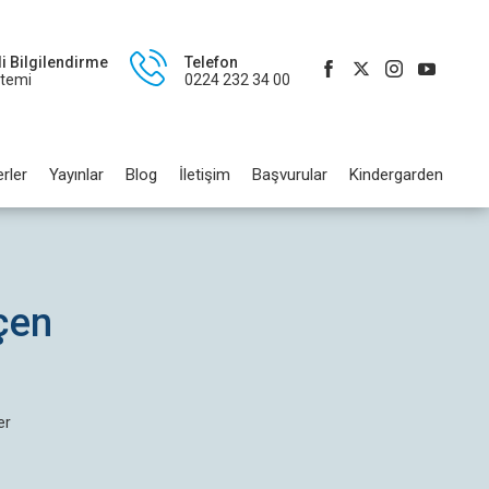
li Bilgilendirme
Telefon
stemi
0224 232 34 00
rler
Yayınlar
Blog
İletişim
Başvurular
Kindergarden
çen
z
er