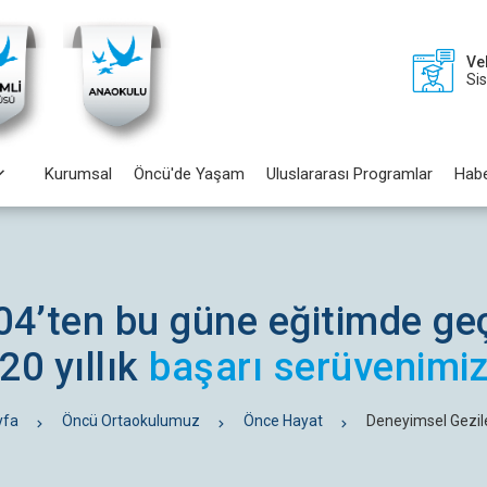
Ve
Si
Kurumsal
Öncü'de Yaşam
Uluslararası Programlar
Habe
04’ten bu güne eğitimde ge
20 yıllık
başarı serüvenimi
yfa
Öncü Ortaokulumuz
Önce Hayat
Deneyimsel Gezil