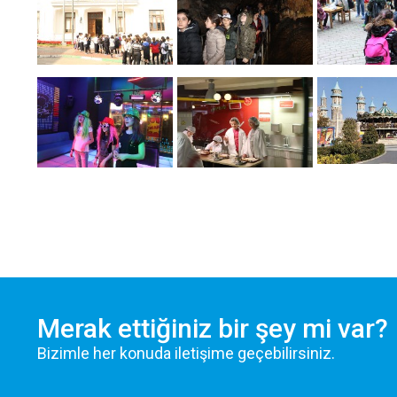
Pe
Si
ve
Pa
İl
or
Merak ettiğiniz bir şey mi var?
Bizimle her konuda iletişime geçebilirsiniz.