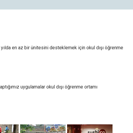
yılda en az bir ünitesini desteklemek için okul dışı öğrenme
z Ayarları Gizlilik Tercihleri
aptığımız uygulamalar okul dışı öğrenme ortamı
daki paneli kullanarak web sitemizde aktif olmasını istediğiniz çerez türlerini
eştirebilirsiniz. Değişikliklerin geçerli olması için kaydetmeniz yeterlidir.
runlu ve Teknik Çerezler
Her Zaman Akt
b sitemizin temel fonksiyonlarının düzgün çalışması, güvenliği ve erişilebilirliği için
llanılması zorunlu olan çerezlerdir.