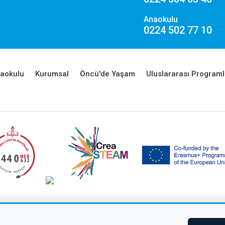
Anaokulu
0224 502 77 10
aokulu
Kurumsal
Öncü'de Yaşam
Uluslararası Programl
ight © 2026 Çağdaş Öncü Okullar
Tüm hakları saklıdır.
KVKK