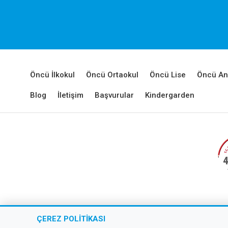
Öncü İlkokul
Öncü Ortaokul
Öncü Lise
Öncü An
Blog
İletişim
Başvurular
Kindergarden
Copyr
ÇEREZ POLITIKASI