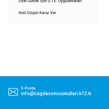
Özel Günler İçin O.T.E. Uygulamaları
e
Hızlı Düşün Karar Ver
 iş
E-Posta
info@cagdasoncuokullari.k12.tr