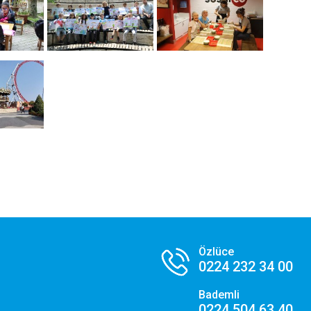
rformans ve Analiz Çerezleri
temizi kaç kişinin ziyaret ettiğini anlamamıza, sayfaların performanslarını analiz etmemiz
 kullanıcı deneyimini iyileştirmemize yardımcı olur.
zarlama ve Hedefleme Çerezleri
gi alanlarınıza göre kişiselleştirilmiş duyuru, etkinlik reklamları ve içerikler sunmak amacıyla
taklarımız tarafından kullanılan çerezlerdir.
Tercihlerimi Kaydet
Özlüce
0224 232 34 00
Bademli
0224 504 63 40