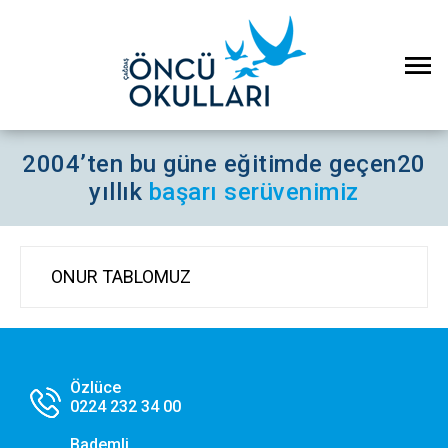
2004’ten bu güne eğitimde geçen
20
yıllık
başarı serüvenimiz
ONUR TABLOMUZ
×
Çerez Ayarları Gizlilik Tercihleri
Aşağıdaki paneli kullanarak web sitemizde aktif olmasını
Özlüce
istediğiniz çerez türlerini özelleştirebilirsiniz. Değişikliklerin geçerli
0224 232 34 00
olması için kaydetmeniz yeterlidir.
Bademli