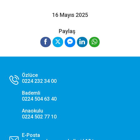
16 Mayıs 2025
Performans ve Analiz Çerezleri
Sitemizi kaç kişinin ziyaret ettiğini anlamamıza, sayfaların
performanslarını analiz etmemize ve kullanıcı deneyimini
Paylaş
iyileştirmemize yardımcı olur.
Pazarlama ve Hedefleme Çerezleri
İlgi alanlarınıza göre kişiselleştirilmiş duyuru, etkinlik
reklamları ve içerikler sunmak amacıyla iş ortaklarımız
tarafından kullanılan çerezlerdir.
Özlüce
0224 232 34 00
Bademli
Tercihlerimi Kaydet
0224 504 63 40
Anaokulu
0224 502 77 10
E-Posta