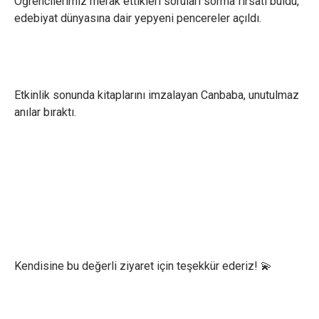
Öğrencilerimiz merak ettikleri soruları sorma fırsatı buldu,
edebiyat dünyasına dair yepyeni pencereler açıldı.
Etkinlik sonunda kitaplarını imzalayan Canbaba, unutulmaz
anılar bıraktı.
×
Çerez Ayarları Gizlilik Tercihleri
Aşağıdaki paneli kullanarak web sitemizde aktif olmasını
istediğiniz çerez türlerini özelleştirebilirsiniz. Değişikliklerin geçerli
olması için kaydetmeniz yeterlidir.
Kendisine bu değerli ziyaret için teşekkür ederiz! 💫
Zorunlu ve Teknik Çerezler
Her Zaman Aktif
Web sitemizin temel fonksiyonlarının düzgün çalışması,
güvenliği ve erişilebilirliği için kullanılması zorunlu olan
çerezlerdir.