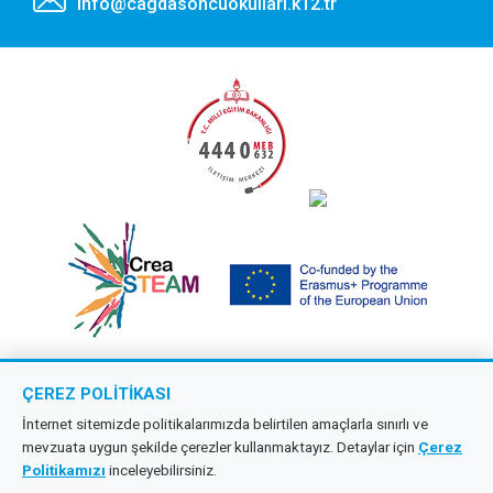
info@cagdasoncuokullari.k12.tr
ÇEREZ POLITIKASI
Copyright © 2026 Çağdaş Öncü Okullar
İnternet sitemizde politikalarımızda belirtilen amaçlarla sınırlı ve
mevzuata uygun şekilde çerezler kullanmaktayız. Detaylar için
Çerez
Tüm hakları saklıdır.
Politikamızı
inceleyebilirsiniz.